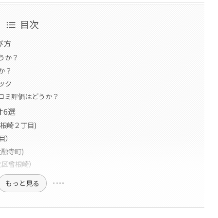
目次
び方
うか？
か？
ック
コミ評価はどうか？
オ6選
根崎２丁目)
丁目）
太融寺町)
市北区曾根崎）
もっと見る