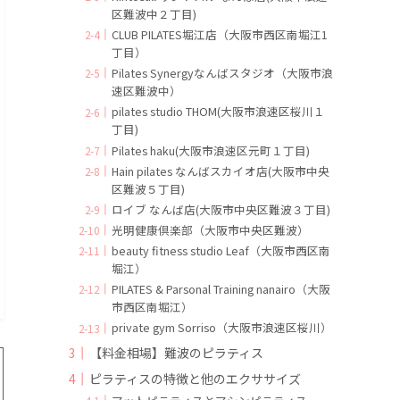
区難波中２丁目)
CLUB PILATES堀江店（大阪市西区南堀江1
丁目）
Pilates Synergyなんばスタジオ（大阪市浪
速区難波中）
pilates studio THOM(大阪市浪速区桜川１
丁目)
Pilates haku(大阪市浪速区元町１丁目)
Hain pilates なんばスカイオ店(大阪市中央
区難波５丁目)
ロイブ なんば店(大阪市中央区難波３丁目)
光明健康倶楽部（大阪市中央区難波）
beauty fitness studio Leaf（大阪市西区南
堀江）
PILATES & Parsonal Training nanairo（大阪
市西区南堀江）
private gym Sorriso（大阪市浪速区桜川）
【料金相場】難波のピラティス
ピラティスの特徴と他のエクササイズ