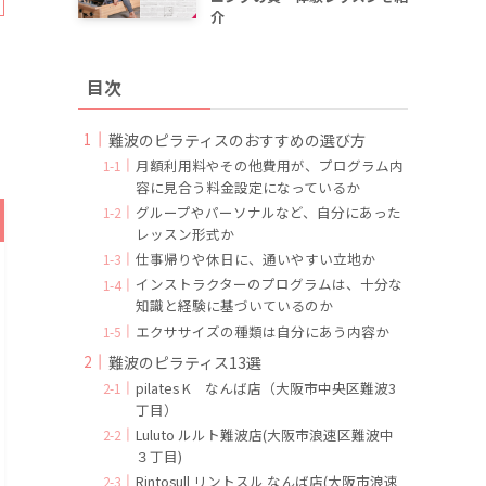
介
目次
難波のピラティスのおすすめの選び方
月額利用料やその他費用が、プログラム内
容に見合う料金設定になっているか
グループやパーソナルなど、自分にあった
レッスン形式か
仕事帰りや休日に、通いやすい立地か
インストラクターのプログラムは、十分な
知識と経験に基づいているのか
エクササイズの種類は自分にあう内容か
難波のピラティス13選
pilates K なんば店（大阪市中央区難波3
丁目）
Luluto ルルト難波店(大阪市浪速区難波中
３丁目)
Rintosull リントスル なんば店(大阪市浪速