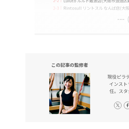
Luluto ルルト難波店(大阪市浪速
Rintosull リントスル なんば店
この記事の監修者
現役ピラ
インスト
任。スタ