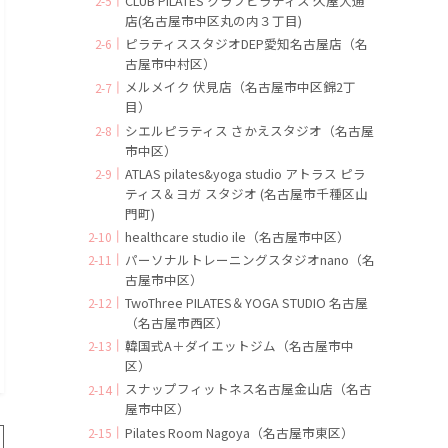
CLUB PILATES クラブピラティス 久屋大通
店(名古屋市中区丸の内３丁目)
ピラティススタジオDEP愛知名古屋店（名
古屋市中村区）
メルメイク 伏見店（名古屋市中区錦2丁
目）
シエルピラティス さかえスタジオ（名古屋
市中区）
ATLAS pilates&yoga studio アトラス ピラ
ティス＆ヨガ スタジオ (名古屋市千種区山
門町)
healthcare studio ile（名古屋市中区）
パーソナルトレーニングスタジオnano（名
古屋市中区）
TwoThree PILATES＆YOGA STUDIO 名古屋
（名古屋市西区）
韓国式A＋ダイエットジム（名古屋市中
区）
スナップフィットネス名古屋金山店（名古
屋市中区）
Pilates Room Nagoya（名古屋市東区）