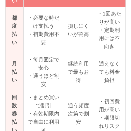
い
・1回あた
都
・必要な時だ
りが高い
度
け支払う
損しにく
・定期利
払
・初期費用不
いが割高
用には不
い
要
向き
・毎月固定で
月
継続利用
通えなく
安心
払
で最もお
ても料金
・通うほど割
い
得
負担
安
回
・まとめ買い
・初回費
数
で割引
通う頻度
用が高い
券
・有効期限内
次第で割
・期限切
払
で自由に利用
安
れリスク
い
可