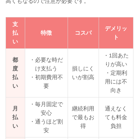
高くもなるので注意が必要です。
支
デメリッ
払
特徴
コスパ
ト
い
・1回あた
都
・必要な時だ
りが高い
度
け支払う
損しにく
・定期利
払
・初期費用不
いが割高
用には不
い
要
向き
・毎月固定で
月
継続利用
通えなく
安心
払
で最もお
ても料金
・通うほど割
い
得
負担
安