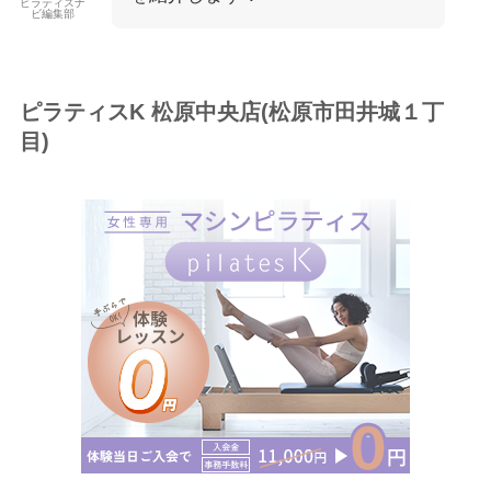
ピラティスナ
ビ編集部
ピラティスK 松原中央店(松原市田井城１丁
目)