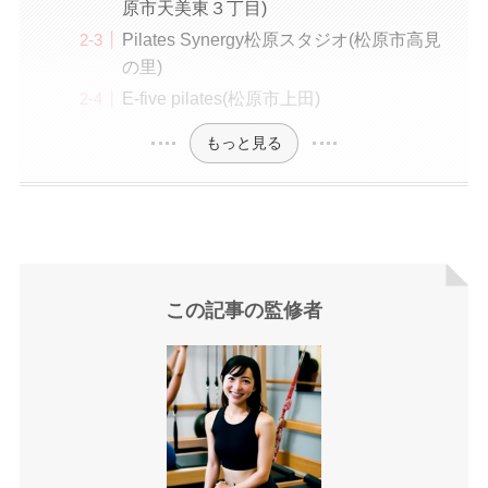
原市天美東３丁目)
Pilates Synergy松原スタジオ(松原市高見
の里)
E-five pilates(松原市上田)
もっと見る
この記事の監修者