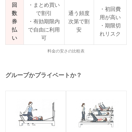
回
・まとめ買い
・初回費
数
で割引
通う頻度
用が高い
券
・有効期限内
次第で割
・期限切
払
で自由に利用
安
れリスク
い
可
料金の安さの比較表
グループかプライベートか？