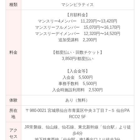
種類
マシンピラティス
【月額料金】
マンスリー4メンバー 11,220円〜13,420円
マンスリーフルメンバー 15,070円〜16,170円
マンスリーデイメンバー 12,320円〜14,520円
追加受講料 2,200円
料金
【都度払い・回数チケット】
3,850円/都度払い
【入会金等】
入会金 5,500円
事務手数料 5,500円
入会時施設利用料 2,530円
体験
あり（無料）
所在
〒980-0021 宮城県仙台市青葉区中央３丁目７−５ 仙台PA
地
RCO2 5F
JR常磐線、仙山線、仙石線、東北新幹線「仙台駅」より徒
アク
歩4分
セス
地下鉄東西線「仙台駅」南1番出口より徒歩3分