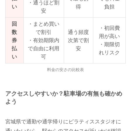
・通うほど割
い
得
負担
安
回
・まとめ買い
・初回費
数
で割引
通う頻度
用が高い
券
・有効期限内
次第で割
・期限切
払
で自由に利用
安
れリスク
い
可
料金の安さの比較表
アクセスしやすいか？駐車場の有無も確かめ
よう
宮城県で通勤や通学帰りにピラティススタジオに