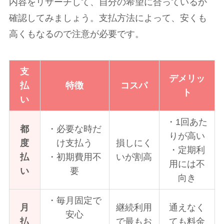
内容をリサーチして、自分の希望に合っているか
確認してみましょう。支払方法によって、安くも
高くもなるので注意が必要です。
支
デメリッ
払
特徴
コスパ
ト
い
・1回あた
都
・必要な時だ
りが高い
度
け支払う
損しにく
・定期利
払
・初期費用不
いが割高
用には不
い
要
向き
・毎月固定で
月
継続利用
通えなく
安心
払
で最もお
ても料金