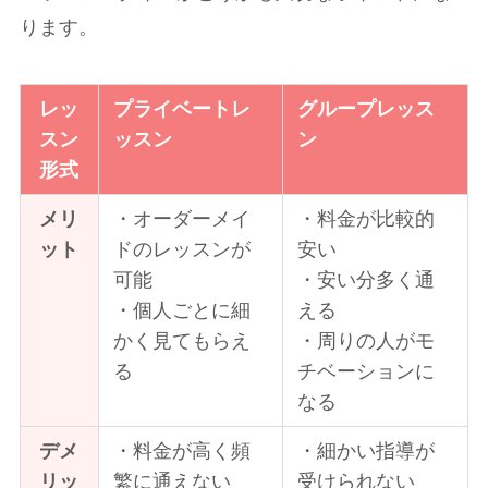
ります。
レッ
プライベートレ
グループレッス
スン
ッスン
ン
形式
メリ
・オーダーメイ
・料金が比較的
ット
ドのレッスンが
安い
可能
・安い分多く通
・個人ごとに細
える
かく見てもらえ
・周りの人がモ
る
チベーションに
なる
デメ
・料金が高く頻
・細かい指導が
リッ
繁に通えない
受けられない