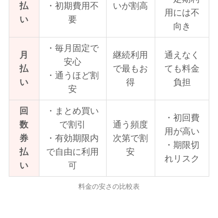
払
・初期費用不
いが割高
用には不
い
要
向き
・毎月固定で
月
継続利用
通えなく
安心
払
で最もお
ても料金
・通うほど割
い
得
負担
安
回
・まとめ買い
・初回費
数
で割引
通う頻度
用が高い
券
・有効期限内
次第で割
・期限切
払
で自由に利用
安
れリスク
い
可
料金の安さの比較表