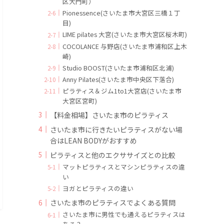
区大門町）
Pionessence(さいたま市大宮区三橋１丁
目)
LIME pilates 大宮(さいたま市大宮区桜木町)
COCOLANCE 与野店(さいたま市浦和区上木
崎)
Studio BOOST(さいたま市浦和区北浦)
Anny Pilates(さいたま市中央区下落合)
ピラティス＆ジム1to1大宮店(さいたま市
大宮区宮町)
【料金相場】さいたま市のピラティス
さいたま市に行きたいピラティスがない場
合はLEAN BODYがおすすめ
ピラティスと他のエクササイズとの比較
マットピラティスとマシンピラティスの違
い
ヨガとピラティスの違い
さいたま市のピラティスでよくある質問
さいたま市に男性でも通えるピラティスは