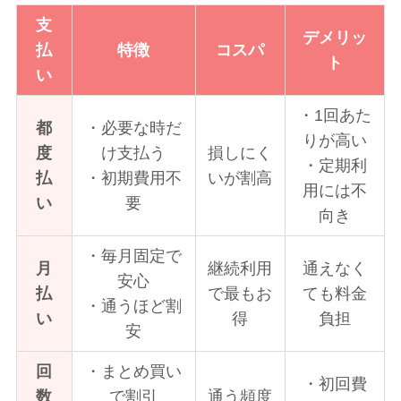
支
デメリッ
払
特徴
コスパ
ト
い
・1回あた
都
・必要な時だ
りが高い
度
け支払う
損しにく
・定期利
払
・初期費用不
いが割高
用には不
い
要
向き
・毎月固定で
月
継続利用
通えなく
安心
払
で最もお
ても料金
・通うほど割
い
得
負担
安
回
・まとめ買い
・初回費
数
で割引
通う頻度