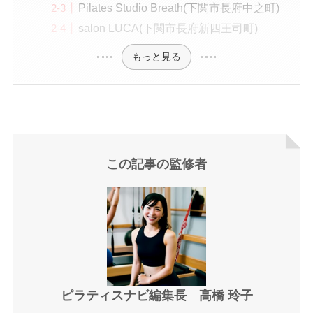
Pilates Studio Breath(下関市長府中之町)
salon LUCA(下関市長府新四王司町)
もっと見る
この記事の監修者
ピラティスナビ編集長 高橋 玲子