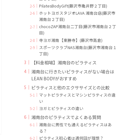
PilatesBodyGift(藤沢市亀井野２丁目)
ホットヨガスタジオLAVA 湘南台店(藤沢市
湘南台２丁目)
chocoZAP湘南台二丁目(藤沢市湘南台２丁
目)
寺ヨガ湘南【東勝寺】(藤沢市高倉)
スポーツクラブNAS湘南台(藤沢市湘南台１
丁目)
【料金相場】湘南台のピラティス
湘南台に行きたいピラティスがない場合は
LEAN BODYがおすすめ
ピラティスと他のエクササイズとの比較
マットピラティスとマシンピラティスの違
い
ヨガとピラティスの違い
湘南台のピラティスでよくある質問
湘南台に男性でも通えるピラティスはあ
る？
ピラティス初心者は週何回が理想？