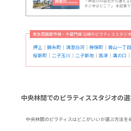
「神奈川の自宅から通える
タジオはどこ？」 本記事で
東急田園都市線・半蔵門線 沿線のピラティススタジ
押上
｜
錦糸町
｜
清澄白河
｜
神保町
｜
青山一丁
桜新町
｜
二子玉川
｜
二子新地
｜
高津
｜
溝の口
中央林間でのピラティススタジオの選
中央林間のピラティスはどこがいいか選ぶ方法を