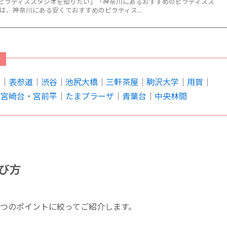
ピラティススタジオを知りたい」「神奈川にあるおすすめのピラティスス
は、神奈川にある安くておすすめのピラティス...
オ
目
｜
表参道
｜
渋谷
｜
池尻大橋
｜
三軒茶屋
｜
駒沢大学
｜
用賀
｜
｜
宮崎台・宮前平
｜
たまプラーザ
｜
青葉台
｜
中央林間
び方
4つのポイントに絞ってご紹介します。