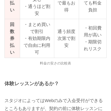
払
で最もお
ても料金
・通うほど割
い
得
負担
安
回
・まとめ買い
・初回費
数
で割引
通う頻度
用が高い
券
・有効期限内
次第で割
・期限切
払
で自由に利用
安
れリスク
い
可
料金の安さの比較表
体験レッスンがあるか？
スタジオによってはWebのみで入会受付ができる
ところもありますが、契約の前に体験レッスンに