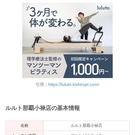
引用：
https://luluto.kishiropt.com/
ルルト那覇小禄店の基本情報
名称
ルルト那覇小禄店