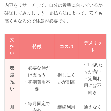
内容をリサーチして、自分の希望に合っているか
確認してみましょう。支払方法によって、安くも
高くもなるので注意が必要です。
支
デメリッ
払
特徴
コスパ
ト
い
・1回あた
都
・必要な時だ
りが高い
度
け支払う
損しにく
・定期利
払
・初期費用不
いが割高
用には不
い
要
向き
・毎月固定で
月
継続利用
通えなく
安心