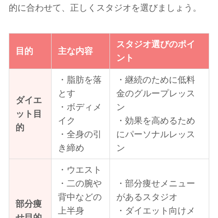
的に合わせて、正しくスタジオを選びましょう。
スタジオ選びのポイ
目的
主な内容
ント
・脂肪を落
・継続のために低料
とす
金のグループレッス
ダイエ
・ボディメ
ン
ット目
イク
・効果を高めるため
的
・全身の引
にパーソナルレッス
き締め
ン
・ウエスト
・二の腕や
・部分痩せメニュー
背中などの
があるスタジオ
部分痩
上半身
・ダイエット向けメ
せ目的