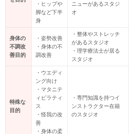
・ヒップや
ニューがあるスタジ
脚など下半
オ
身
・整体やストレッチ
身体の
・姿勢改善
があるスタジオ
不調改
・身体の不
・理学療法士が居る
善目的
調改善
スタジオ
・ウエディ
ング向け
・マタニテ
ィピラティ
・専門知識を持つイ
特殊な
ス
ンストラクター在籍
目的
・怪我の改
のスタジオ
善
・身体の柔