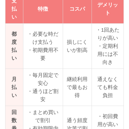
支
デメリッ
払
特徴
コスパ
ト
い
・1回あた
都
・必要な時だ
りが高い
度
け支払う
損しにく
・定期利
払
・初期費用不
いが割高
用には不
い
要
向き
・毎月固定で
月
継続利用
通えなく
安心
払
で最もお
ても料金
・通うほど割
い
得
負担
安
回
・まとめ買い
・初回費
数
で割引
通う頻度
用が高い
券
・有効期限内
次第で割