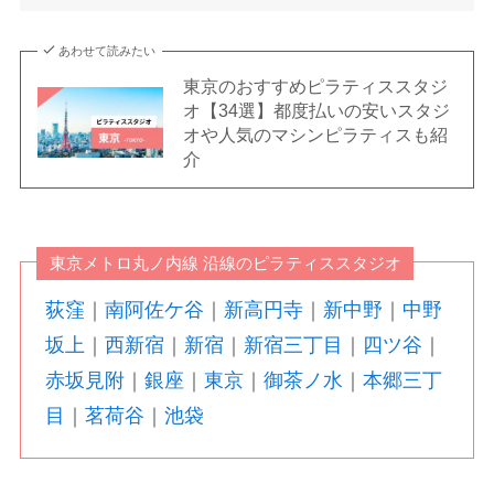
あわせて読みたい
東京のおすすめピラティススタジ
オ【34選】都度払いの安いスタジ
オや人気のマシンピラティスも紹
介
東京メトロ丸ノ内線 沿線のピラティススタジオ
荻窪
｜
南阿佐ケ谷
｜
新高円寺
｜
新中野
｜
中野
坂上
｜
西新宿
｜
新宿
｜
新宿三丁目
｜
四ツ谷
｜
赤坂見附
｜
銀座
｜
東京
｜
御茶ノ水
｜
本郷三丁
目
｜
茗荷谷
｜
池袋