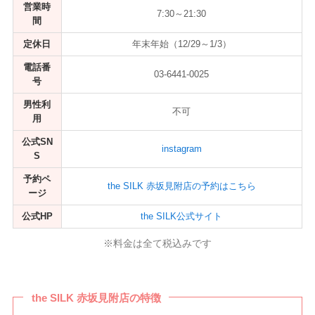
営業時
7:30～21:30
間
定休日
年末年始（12/29～1/3）
電話番
03-6441-0025
号
男性利
不可
用
公式SN
instagram
S
予約ペ
the SILK 赤坂見附店の予約はこちら
ージ
公式HP
the SILK公式サイト
※料金は全て税込みです
the SILK 赤坂見附店の特徴