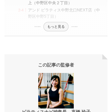
上（中野区中央２丁目）
アンド ピラティス中野北口NEXT店（中
野区中野5丁目）
もっと見る
この記事の監修者
ピラティスナビ編集長 高橋 玲子