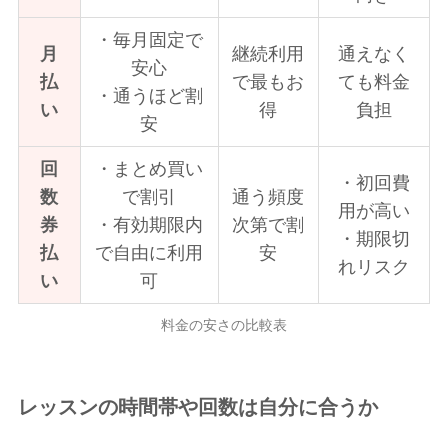
・毎月固定で
月
継続利用
通えなく
安心
払
で最もお
ても料金
・通うほど割
い
得
負担
安
回
・まとめ買い
・初回費
数
で割引
通う頻度
用が高い
券
・有効期限内
次第で割
・期限切
払
で自由に利用
安
れリスク
い
可
料金の安さの比較表
レッスンの時間帯や回数は自分に合うか