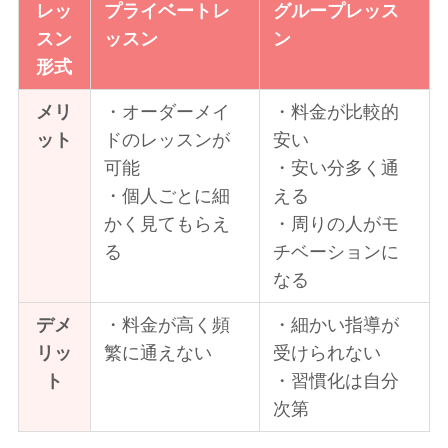
レッ
プライベートレ
グループレッス
スン
ッスン
ン
形式
メリ
・オーダーメイ
・料金が比較的
ット
ドのレッスンが
安い
可能
・安い分多く通
・個人ごとに細
える
かく見てもらえ
・周りの人がモ
る
チベーションに
なる
デメ
・料金が高く頻
・細かい指導が
リッ
繁に通えない
受けられない
ト
・習慣化は自分
次第