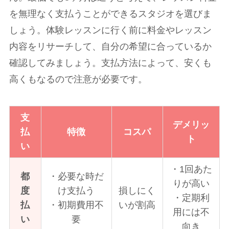
を無理なく支払うことができるスタジオを選びま
しょう。体験レッスンに行く前に料金やレッスン
内容をリサーチして、自分の希望に合っているか
確認してみましょう。支払方法によって、安くも
高くもなるので注意が必要です。
支
デメリッ
払
特徴
コスパ
ト
い
・1回あた
都
・必要な時だ
りが高い
度
け支払う
損しにく
・定期利
払
・初期費用不
いが割高
用には不
い
要
向き