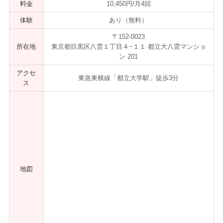
料金
10,450円/月4回
体験
あり（無料）
〒152-0023
所在地
東京都目黒区八雲１丁目４−１１ 都立大八雲マンショ
ン 201
アクセ
東急東横線「都立大学駅」徒歩3分
ス
地図